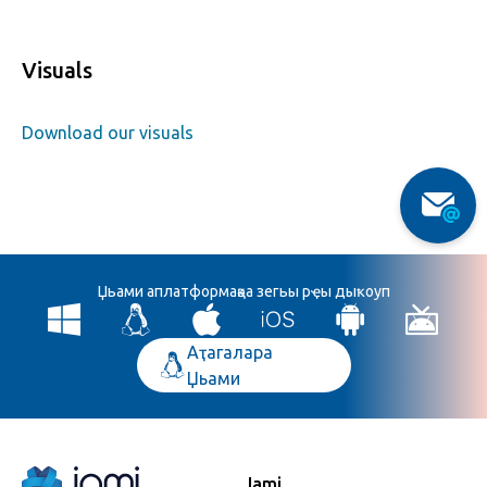
Visuals
Download our visuals
Џьами аплатформақәа зегьы рҿы дыҟоуп
Аҭагалара
Џьами
Jami