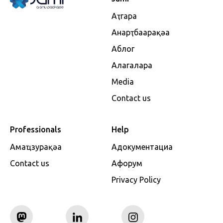
Аҭгара
Анарҭбаарақәа
Аблог
Алагалара
Media
Contact us
Professionals
Help
Амаҵзурақәа
Адокументациа
Contact us
Афорум
Privacy Policy