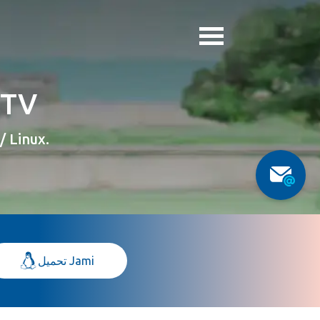
قم بتنز
ينصح ويوصي مجتمع البرمجيات الحرة با
تحميل Jami