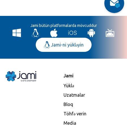
Jami bütün platformalarda mövcuddur
Jami-ni yükləyin
Jami
Yüklə
Uzatmalar
Bloq
Töhfə verin
Media