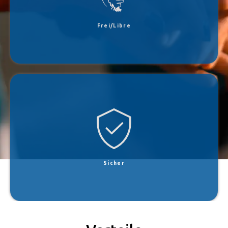
unter GNU GPLv3 oder höher lizenziert ist.
Frei/Libre
Wir verwenden für die gesamte Kommunikation eine hochmoderne Ende-zu-Ende-
Verschlüsselung mit Perfect Forward Secrecy und erfüllen den X.509-Standard.
Sicher