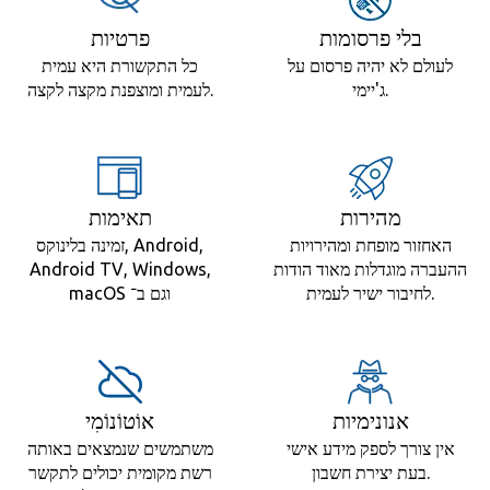
בלי פרסומות
פרטיות
לעולם לא יהיה פרסום על
כל התקשורת היא עמית
ג'יימי.
לעמית ומוצפנת מקצה לקצה.
מהירות
תאימות
האחזור מופחת ומהירויות
זמינה בלינוקס, Android‏,
ההעברה מוגדלות מאוד הודות
Android TV‏, Windows‏,
לחיבור ישיר לעמית.
macOS וגם ב־
אנונימיות
אוֹטוֹנוֹמִי
אין צורך לספק מידע אישי
משתמשים שנמצאים באותה
בעת יצירת חשבון.
רשת מקומית יכולים לתקשר