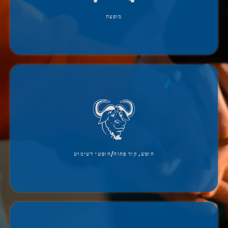
מופצת
Jami הוא פרויקט GNU המגובה על ידי קרן התוכנה החופשית וברישיון תחת GNU GPLv3 ואילך.
חופש, קוד פתוח/חופשי לשימוש