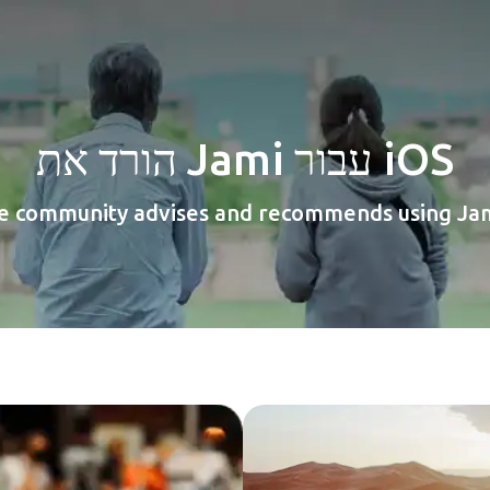
הורד את Jami עבור iOS
e community advises and recommends using Jam