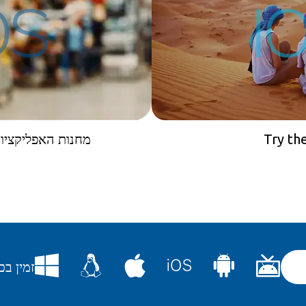
Try th
הורד את Jami מחנות האפליקצי
Jami זמי