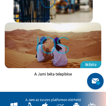
A Jami letöltése az Áruházból
Béta
A Jami béta telepítése
A Jami az összes platformon elérhető