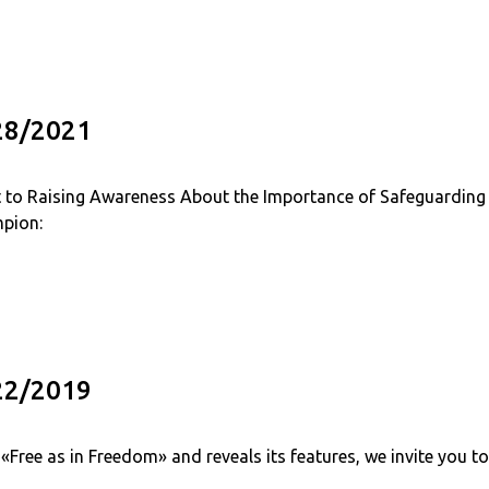
/28/2021
o Raising Awareness About the Importance of Safeguardin
pion:
/22/2019
«Free as in Freedom» and reveals its features, we invite you t