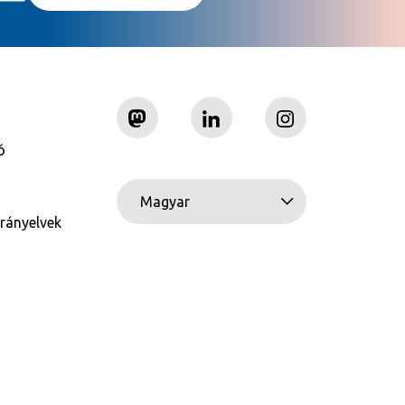
ó
Magyar
rányelvek