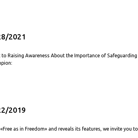
/28/2021
o Raising Awareness About the Importance of Safeguardin
pion:
/22/2019
«Free as in Freedom» and reveals its features, we invite you t