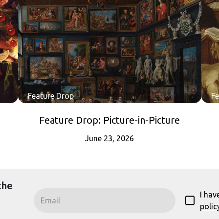
Feature Drop
Fe
Feature Drop: Picture-in-Picture
June 23, 2026
the
I hav
i
polic