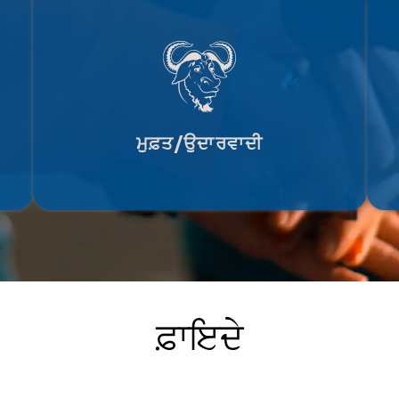
ਸਾਰ
ੈ ਅਤੇ
ਜਾਮੀ ਇੱਕ GNU ਪ੍ਰੋਜੈਕਟ ਹੈ ਜੋ ਫ੍ਰੀ ਸੌਫਟਵੇਅਰ
ਅ
ਵਰ ਦੀ
ਫਾਊਂਡੇਸ਼ਨ ਦੁਆਰਾ ਸਮਰਥਤ ਹੈ ਅਤੇ GNU GPLv3
ਵ
ਜਾਂ ਬਾਅਦ ਵਿੱਚ ਲਾਇਸੰਸਸ਼ੁਦਾ ਹੈ।
ਮੁਫ਼ਤ/ਉਦਾਰਵਾਦੀ
ਫ਼ਾਇਦੇ