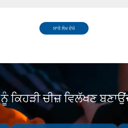
ਸਾਰੇ ਲੇਖ ਦੇਖੋ
ਨੂੰ ਕਿਹੜੀ ਚੀਜ਼ ਵਿਲੱਖਣ ਬਣਾਉਂ