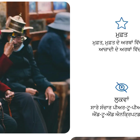
ਮੁਫ਼ਤ
ਮੁਫ਼ਤ, ਮੁਫ਼ਤ ਦੇ ਅਰਥਾਂ ਵਿ
ਆਜ਼ਾਦੀ ਦੇ ਅਰਥਾਂ ਵਿ
ਲੁਕਵਾਂ
ਸਾਰੇ ਸੰਚਾਰ ਪੀਅਰ-ਟੂ-ਪੀ
ਐਂਡ-ਟੂ-ਐਂਡ ਐਨਕ੍ਰਿਪਟ