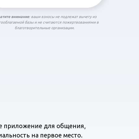
атите внимание
: ваши взносы не подлежат вычету из
гооблагаемой базы и не считаются пожертвованиями в
благотворительные организации.
ое приложение для общения,
альность на первое место.