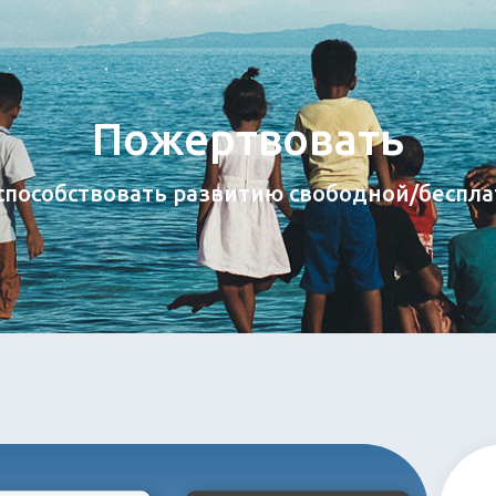
Пожертвовать
способствовать развитию свободной/беспл