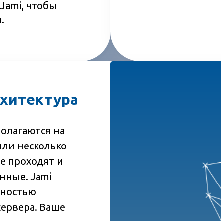
 Jami, чтобы
.
рхитектура
олагаются на
или несколько
е проходят и
нные. Jami
лностью
сервера. Ваше