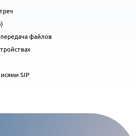
треч
)
 передача файлов
стройствах
исями SIP