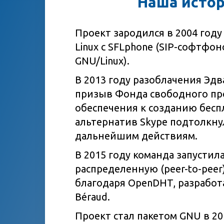
Наша исто
Проект зародился в 2004 году в
Linux с SFLphone (SIP-софтфо
GNU/Linux).
В 2013 году разоблачения Эдв
призыв Фонда свободного пр
обеспечения к созданию бес
альтернатив Skype подтолкнул
дальнейшим действиям.
В 2015 году команда запустила
распределенную (peer-to-peer
благодаря OpenDHT, разработ
Béraud.
Проект стал пакетом GNU в 201