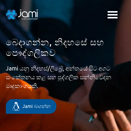
බෙදාගන්න, නිදහසේ සහ
පෞද්ගලිකව
Jami යනු නිදහස්/ලිබ්‍රේ, අන්තයේ සිට අගට
සංකේතනය කළ සහ පුද්ගලික සන්නිවේදන
මෘදුකාංගයකි.
Jami බාගන්න