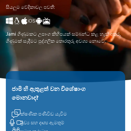
සියලුම වේදිකාවල පවතී:
Jami ගිණුමකට උපාංග කිහිපයක් සම්බන්ධ කළ හැකි අතර,
ගිණුමක් සෑදීමට පුද්ගලික තොරතුරු අවශ්‍ය නොවේ.
ජාමි හි ඇතුළත් වන විශේෂාංග
මොනවාද?
ක්ෂණික පණිවිඩ යැවීම
ශ්‍රව්‍ය සහ දෘශ්‍ය ඇමතුම්