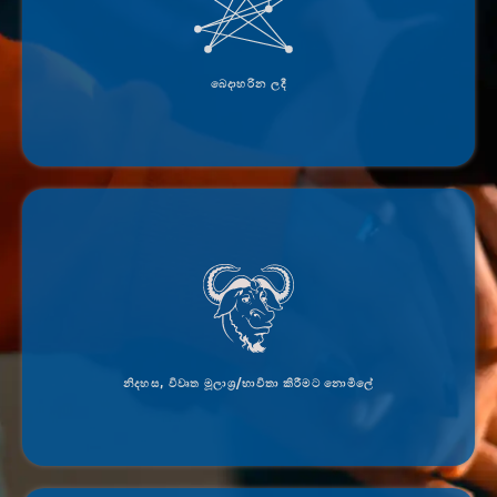
Jami සම්පූර්ණයෙන්ම සම වයසේ සිට සමාන වන අතර පරිශීලකයින් අතර දත්ත හුවමාරු කිරීම සඳහා
සේවාදායකයක් අවශ්‍ය නොවේ.
බෙදාහරින ලදී
Jami යනු නිදහස් මෘදුකාංග පදනමේ අනුග්‍රහය ලබන GNU ව්‍යාපෘතියක් වන අතර GNU GPLv3 හෝ
ඊට පසුව බලපත්‍ර ලබා ඇත.
නිදහස, විවෘත මූලාශ්‍ර/භාවිතා කිරීමට නොමිලේ