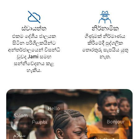
ස්වායත්ත
නිර්නාමික
එකම දේශීය ජාලයක
ගිණුමක් නිර්මාණය
සිටින පරිශීලකයින්ට
කිරීමේදී පුද්ගලික
අන්තර්ජාලයෙන් විසන්ධි
තොරතුරු සැපයිය යුතු
වුවද Jami සමඟ
නැත.
සන්නිවේදනය කළ
හැකිය.