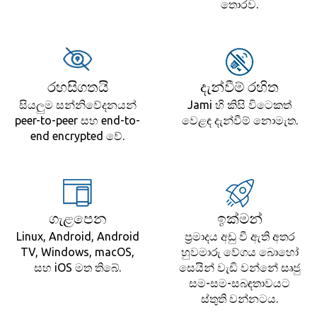
තොරව.
රහසිගතයි
දැන්වීම් රහිත
සියලුම සන්නිවේදනයන්
Jami හි කිසි විටෙකත්
peer-to-peer සහ end-to-
වෙළඳ දැන්වීම් නොමැත.
end encrypted වේ.
ගැළපෙන
ඉක්මන්
Linux, Android, Android
ප්‍රමාදය අඩු වී ඇති අතර
TV, Windows, macOS,
හුවමාරු වේගය බොහෝ
සහ iOS මත තිබේ.
සෙයින් වැඩි වන්නේ සෘජු
සම-සම-සබඳතාවයට
ස්තුති වන්නටය.