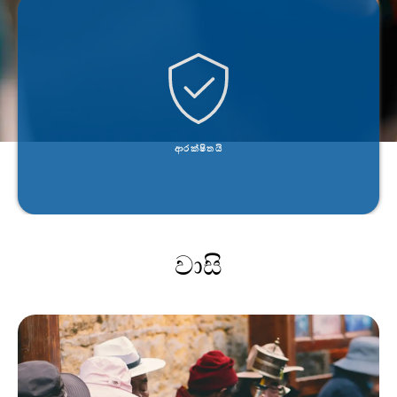
සියලු සන්නිවේදනයන් සඳහා පරිපූර්ණ ඉදිරි රහස්‍යභාවය සහිත අති නවීන අන්තයේ සංකේතනය
භාවිතා වන අතර X.509 ප්‍රමිතියට අනුකූල වේ.
ආරක්ෂිතයි
වාසි