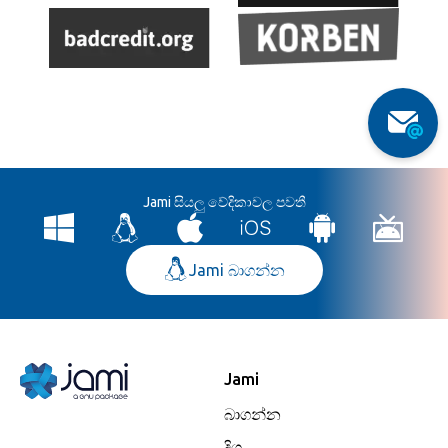
Jami සියලු වේදිකාවල පවතී
Jami බාගන්න
Jami
බාගන්න
දිගු