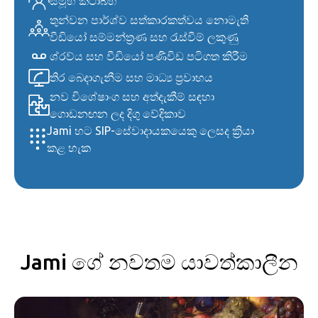
සමූහ කථාබහ
තුන්වන පාර්ශ්ව සත්කාරකත්වය නොමැති
වීඩියෝ සම්මන්ත්‍රණ සහ රැස්වීම් ලකුණු
ශ්රව්ය සහ වීඩියෝ පණිවිඩ පටිගත කිරීම
තිර බෙදාගැනීම සහ මාධ්‍ය ප්‍රවාහය
නව විශේෂාංග සහ අත්දැකීම් සඳහා
ගොඩනඟන ලද දිගු වේදිකාව
Jami හට SIP-සේවාදායකයෙකු ලෙසද ක්‍රියා
කළ හැක
Jami ගේ නවතම යාවත්කාලීන