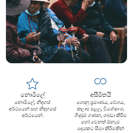
නොමිලේ
අසීමිතයි
නොමිලේ, නිදහස්
ගොනු ප්‍රමාණය, වේගය,
අර්ථයෙන් සහ නිදහසේ
කලාප පළල, විශේෂාංග,
අර්ථයෙන්.
ගිණුම් ගණන, ගබඩා කිරීම
හෝ වෙනත් ඕනෑම
දෙයකට සීමා කිරීමකින්