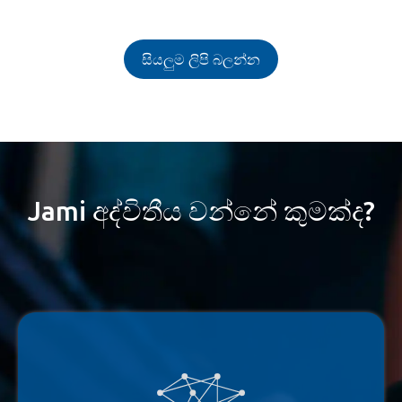
සියලුම ලිපි බලන්න
Jami අද්විතීය වන්නේ කුමක්ද?