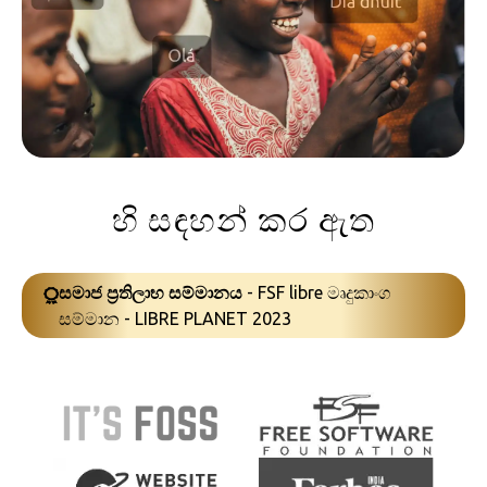
හි සඳහන් කර ඇත
සමාජ ප්‍රතිලාභ සම්මානය
- FSF libre මෘදුකාංග
සම්මාන - LIBRE PLANET 2023