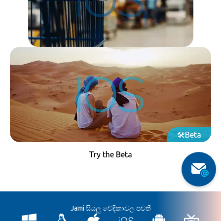
App Store වෙතින් Jami බාගන්න
Beta
Try the Beta
Jami සියලු වේදිකාවල පවතී