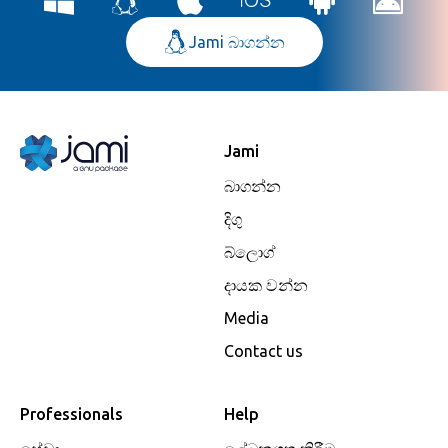
Jami බාගන්න
Jami
බාගන්න
දිගු
බ්ලොග්
දායක වන්න
Media
Contact us
Professionals
Help