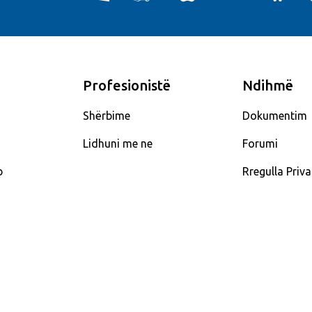
Profesionistë
Ndihmë
Shërbime
Dokumentim
Lidhuni me ne
Forumi
b
Rregulla Priva