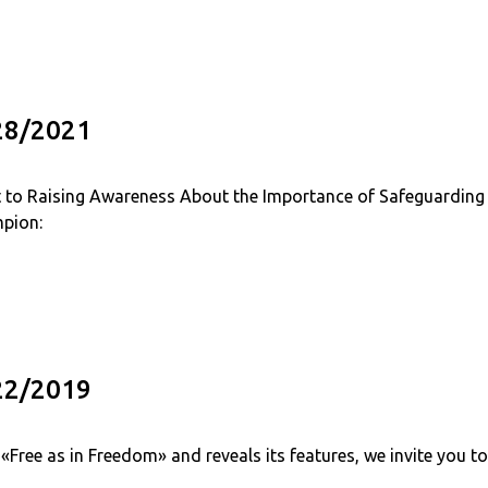
/28/2021
o Raising Awareness About the Importance of Safeguardin
pion:
/22/2019
«Free as in Freedom» and reveals its features, we invite you t