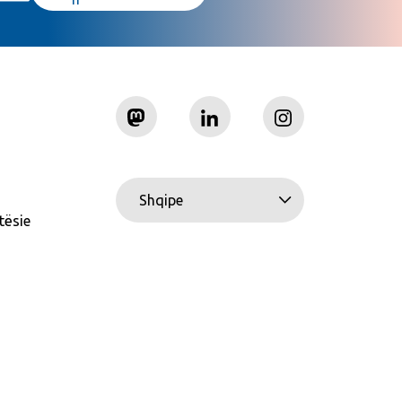
Shqipe
tësie