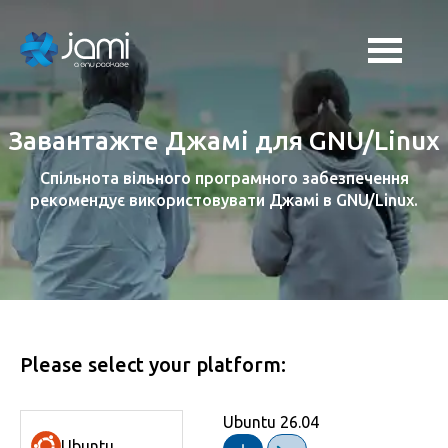
Завантажте Джамі для GNU/Linux
Спільнота вільного програмного забезпечення
рекомендує використовувати Джамі в GNU/Linux.
Please select your platform:
Ubuntu 26.04
Fedora 44
Linux Mint 22
Debian 13 (64-bit)
RHEL 9
Trisquel 12.0
openSUSE Leap 16.0
Zorin OS 18
AlmaLinux 10
Ubuntu