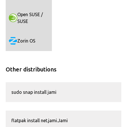
Open SUSE /
SUSE
Zorin OS
Other distributions
sudo snap install jami
flatpak install net.jami.Jami