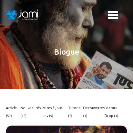
Blogue
Article
Nouveautés
Mises à jour
Tutoriel
Découvertes
Feature
dev
Drop
(53)
(18)
(9)
(7)
(3)
(3)