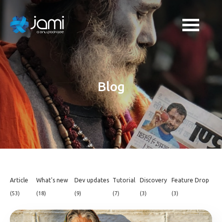
Blog
Article
What's new
Dev updates
Tutorial
Discovery
Feature Drop
(53)
(18)
(9)
(7)
(3)
(3)